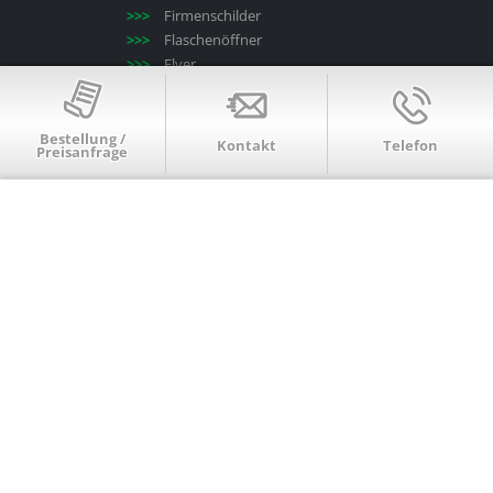
Firmenschilder
Flaschenöffner
Flyer
Folienschnitte
Gläser
Kissen
Bestellung /
Kontakt
Telefon
Preisanfrage
Klebefolien
Kleidung
Kopieren/drucken
Kugelschreiber
Laminieren
Leinwände
Mousepads
Poster
Puzzle
Roll-up-Displays
Schlüsselanhänger
Schlüsselbänder
Schneidbretter
Serienbriefe