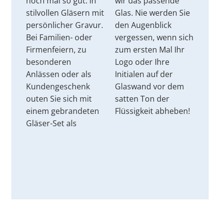
noch mal so gut: in
wir das passende
stilvollen Gläsern mit
Glas. Nie werden Sie
persönlicher Gravur.
den Augenblick
Bei Familien- oder
vergessen, wenn sich
Firmenfeiern, zu
zum ersten Mal Ihr
besonderen
Logo oder Ihre
Anlässen oder als
Initialen auf der
Kundengeschenk
Glaswand vor dem
outen Sie sich mit
satten Ton der
einem gebrandeten
Flüssigkeit abheben!
Gläser-Set als