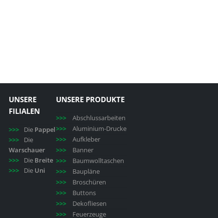
UNSERE
UNSERE PRODUKTE
FILIALEN
Abschlussarbeiten
Aluminium-Drucke
Die
Pappel
Aufkleber
Die
Warschauer
Banner
Die
Breite
Baumwolltaschen
Die
Uni
Baupläne
Broschüren
Buttons
Dekofliesen
Feuerzeuge