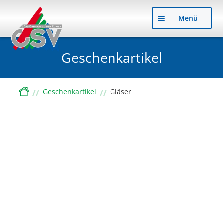
Zu
Zu
Menü
Nav
Inh
sp
sp
Geschenkartikel
Start
Geschenkartikel
Gläser