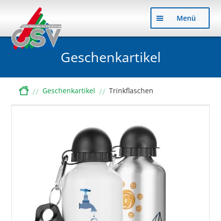
Zu
Zu
Menü
Nav
Inh
sp
sp
Geschenkartikel
Start
Geschenkartikel
Trinkflaschen