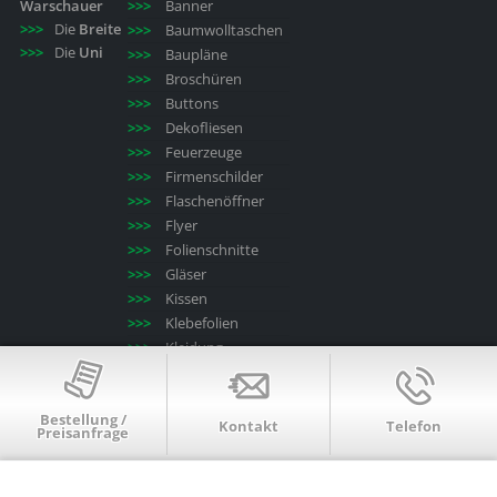
Warschauer
Banner
Die
Breite
Baumwolltaschen
Die
Uni
Baupläne
Broschüren
Buttons
Dekofliesen
Feuerzeuge
Firmenschilder
Flaschenöffner
Flyer
Folienschnitte
Gläser
Kissen
Klebefolien
Kleidung
Kopieren/drucken
Kugelschreiber
Bestellung /
Laminieren
Kontakt
Telefon
Preisanfrage
Leinwände
Mousepads
Poster