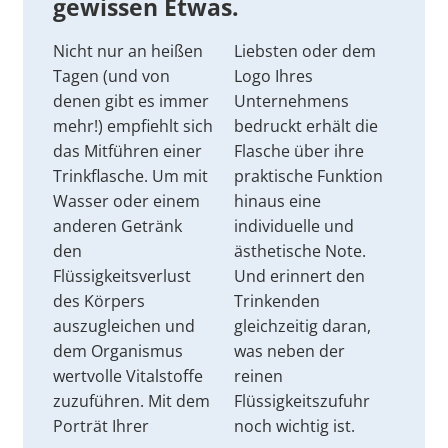
gewissen Etwas.
Nicht nur an heißen
Liebsten oder dem
Tagen (und von
Logo Ihres
denen gibt es immer
Unternehmens
mehr!) empfiehlt sich
bedruckt erhält die
das Mitführen einer
Flasche über ihre
Trinkflasche. Um mit
praktische Funktion
Wasser oder einem
hinaus eine
anderen Getränk
individuelle und
den
ästhetische Note.
Flüssigkeitsverlust
Und erinnert den
des Körpers
Trinkenden
auszugleichen und
gleichzeitig daran,
dem Organismus
was neben der
wertvolle Vitalstoffe
reinen
zuzuführen. Mit dem
Flüssigkeitszufuhr
Porträt Ihrer
noch wichtig ist.