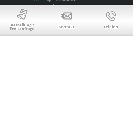
Kugelschreiber
Laminieren
Leinwände
Bestellung /
Mousepads
Kontakt
Telefon
Preisanfrage
Poster
Puzzle
Roll-up-Displays
Schlüsselanhänger
Schlüsselbänder
Schneidbretter
Serienbriefe
Stempel
Tassen
Trinkflaschen
Untersetzer
USB-Karten
USB-Sticks
Visitenkarten
Visitenkartenetuis
Wandbilder/Tafeln