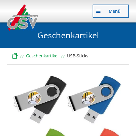
Zu
Zu
Menü
Nav
Inh
sp
sp
Geschenkartikel
Start
Geschenkartikel
USB-Sticks