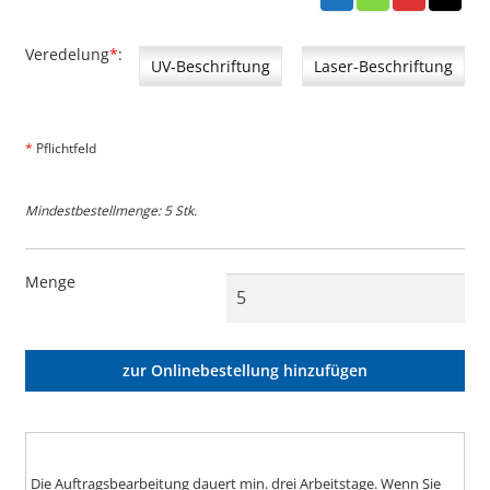
blau
grü
rot
sch
n
war
z
Veredelung
*
UV-Beschriftung
Laser-Beschriftung
*
Pflichtfeld
Mindestbestellmenge: 5 Stk.
Menge
zur Onlinebestellung hinzufügen
Die Auftragsbearbeitung dauert min. drei Arbeitstage. Wenn Sie