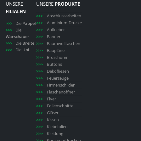
UNSERE
UNSERE
PRODUKTE
FILIALEN
Abschlussarbeiten
Aluminium-Drucke
Die
Pappel
Aufkleber
Die
Warschauer
Banner
Die
Breite
Baumwolltaschen
Die
Uni
Baupläne
Broschüren
Buttons
Dekofliesen
Feuerzeuge
Firmenschilder
Flaschenöffner
Flyer
Folienschnitte
Gläser
Kissen
Klebefolien
Kleidung
Kopieren/drucken