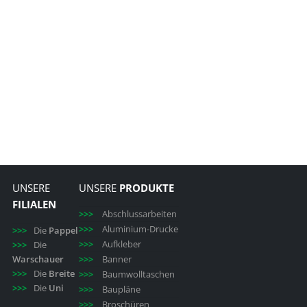
UNSERE
UNSERE
PRODUKTE
FILIALEN
Abschlussarbeiten
Aluminium-Drucke
Die
Pappel
Aufkleber
Die
Warschauer
Banner
Die
Breite
Baumwolltaschen
Die
Uni
Baupläne
Broschüren