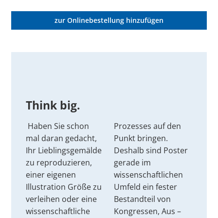
zur Onlinebestellung hinzufügen
Think big.
Haben Sie schon
Prozesses auf den
mal daran gedacht,
Punkt bringen.
Ihr Lieblingsgemälde
Deshalb sind Poster
zu reproduzieren,
gerade im
einer eigenen
wissenschaftlichen
Illustration Größe zu
Umfeld ein fester
verleihen oder eine
Bestandteil von
wissenschaftliche
Kongressen, Aus –