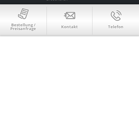
Buttons
Dekofliesen
Feuerzeuge
Bestellung /
Firmenschilder
Kontakt
Telefon
Preisanfrage
Flaschenöffner
Flyer
Folienschnitte
Gläser
Kissen
Klebefolien
Kleidung
Kopieren/drucken
Kugelschreiber
Laminieren
Leinwände
Mousepads
Poster
Puzzle
Roll-up-Displays
Schlüsselanhänger