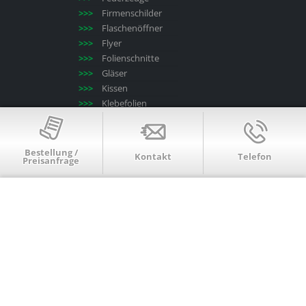
Firmenschilder
Flaschenöffner
Flyer
Folienschnitte
Gläser
Kissen
Klebefolien
Kleidung
Kopieren/drucken
Kugelschreiber
Bestellung /
Kontakt
Telefon
Preisanfrage
Laminieren
Leinwände
Mousepads
Poster
Puzzle
Roll-up-Displays
Schlüsselanhänger
Schlüsselbänder
Schneidbretter
Serienbriefe