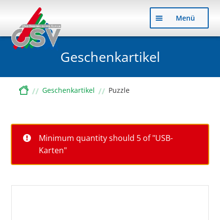
Zu
Zu
Menü
Nav
Inh
sp
sp
Geschenkartikel
Start
Geschenkartikel
Puzzle
Minimum quantity should 5 of "USB-
Karten"