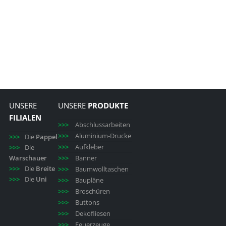
UNSERE
UNSERE
PRODUKTE
FILIALEN
Abschlussarbeiten
Aluminium-Drucke
Die
Pappel
Aufkleber
Die
Warschauer
Banner
Die
Breite
Baumwolltaschen
Die
Uni
Baupläne
Broschüren
Buttons
Dekofliesen
Feuerzeuge