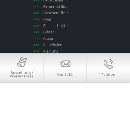
Feuerzeuge
Firmenschilder
Flaschenöffner
Flyer
Folienschnitte
Gläser
Kissen
Klebefolien
Kleidung
Kopieren/drucken
Kugelschreiber
Laminieren
Bestellung /
Kontakt
Telefon
Preisanfrage
Leinwände
Mousepads
Poster
Puzzle
Roll-up-Displays
Schlüsselanhänger
Schlüsselbänder
Schneidbretter
Serienbriefe