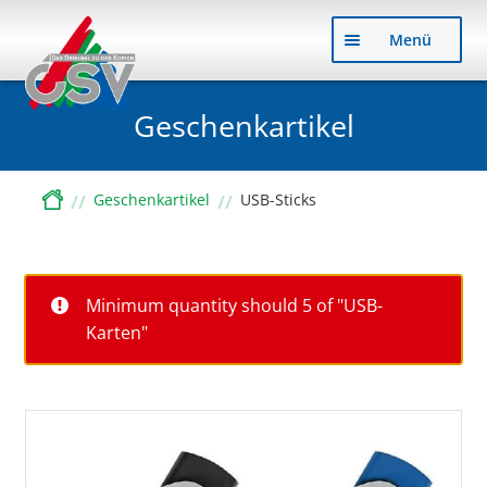
Zu
Zu
Menü
Nav
Inh
sp
sp
Geschenkartikel
Start
Geschenkartikel
USB-Sticks
Minimum quantity should 5 of "USB-
Karten"