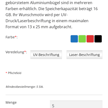
gebürstetem Aluminiumbügel sind in mehreren
Farben erhältlich. Die Speicherkapazität beträgt 16
GB. Ihr Wunschmotiv wird per UV-
Druck/Laserbeschriftung in einem maximalen
Format von 13 x 25 mm aufgebracht.
Farbe
*
blau
grü
rot
sch
n
war
z
Veredelung
*
UV-Beschriftung
Laser-Beschriftung
*
Pflichtfeld
Mindestbestellmenge: 5 Stk.
Menge