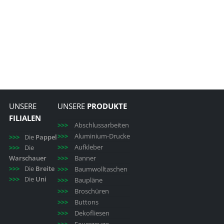
UNSERE
UNSERE
PRODUKTE
FILIALEN
Abschlussarbeiten
Aluminium-Drucke
Die
Pappel
Aufkleber
Die
Warschauer
Banner
Die
Breite
Baumwolltaschen
Die
Uni
Baupläne
Broschüren
Buttons
Dekofliesen